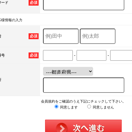
必須
ワード
客様情報の入力
必須
前
-
-
必須
番号
所
会員規約をご確認のうえ下記にチェックして下さい。
同意します
同意しません