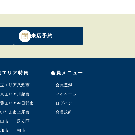
来店予約
気エリア特集
会員メニュー
玉エリア
八潮市
会員登録
京エリア
川越市
マイページ
葉エリア
春日部市
ログイン
いたま市
上尾市
会員規約
口市
足立区
加市
柏市