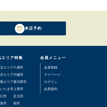
来店予約
気エリア特集
会員メニュー
玉エリア
八潮市
会員登録
京エリア
川越市
マイページ
葉エリア
春日部市
ログイン
いたま市
上尾市
会員規約
口市
足立区
加市
柏市