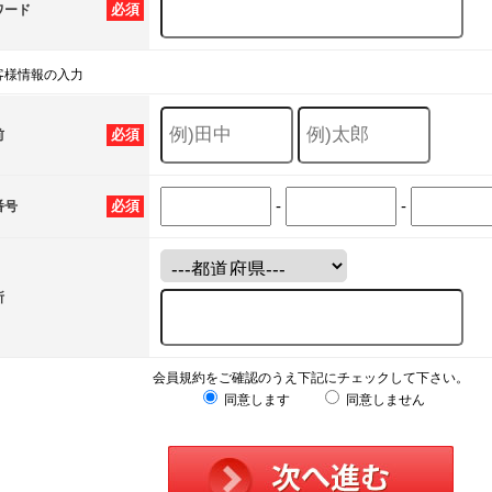
必須
ワード
客様情報の入力
必須
前
-
-
必須
番号
所
会員規約をご確認のうえ下記にチェックして下さい。
同意します
同意しません