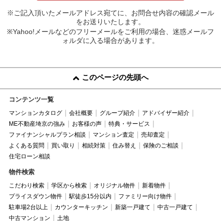
※ご記入頂いたメールアドレス宛てに、お問合せ内容の確認メール
をお送りいたします。
※Yahoo!メールなどのフリーメールをご利用の場合、迷惑メールフ
ォルダに入る場合があります。
このページの先頭へ
コンテンツ一覧
マンションカタログ
会社概要
グループ紹介
アドバイザー紹介
ME不動産埼京の強み
お客様の声
特典・サービス
ファイナンシャルプラン相談
マンション査定
売却査定
よくある質問
買い取り
相続対策
住み替え
保険のご相談
住宅ローン相談
物件検索
こだわり検索
学区から検索
オリジナル物件
新着物件
プライスダウン物件
駅徒歩15分以内
ファミリー向け物件
駐車場2台以上
カウンターキッチン
新築一戸建て
中古一戸建て
中古マンション
土地