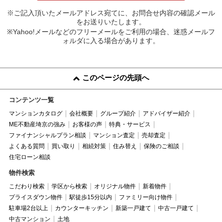
※ご記入頂いたメールアドレス宛てに、お問合せ内容の確認メール
をお送りいたします。
※Yahoo!メールなどのフリーメールをご利用の場合、迷惑メールフ
ォルダに入る場合があります。
このページの先頭へ
コンテンツ一覧
マンションカタログ
会社概要
グループ紹介
アドバイザー紹介
ME不動産埼京の強み
お客様の声
特典・サービス
ファイナンシャルプラン相談
マンション査定
売却査定
よくある質問
買い取り
相続対策
住み替え
保険のご相談
住宅ローン相談
物件検索
こだわり検索
学区から検索
オリジナル物件
新着物件
プライスダウン物件
駅徒歩15分以内
ファミリー向け物件
駐車場2台以上
カウンターキッチン
新築一戸建て
中古一戸建て
中古マンション
土地