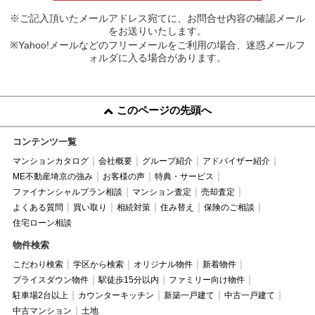
※ご記入頂いたメールアドレス宛てに、お問合せ内容の確認メール
をお送りいたします。
※Yahoo!メールなどのフリーメールをご利用の場合、迷惑メールフ
ォルダに入る場合があります。
このページの先頭へ
コンテンツ一覧
マンションカタログ
会社概要
グループ紹介
アドバイザー紹介
ME不動産埼京の強み
お客様の声
特典・サービス
ファイナンシャルプラン相談
マンション査定
売却査定
よくある質問
買い取り
相続対策
住み替え
保険のご相談
住宅ローン相談
物件検索
こだわり検索
学区から検索
オリジナル物件
新着物件
プライスダウン物件
駅徒歩15分以内
ファミリー向け物件
駐車場2台以上
カウンターキッチン
新築一戸建て
中古一戸建て
中古マンション
土地