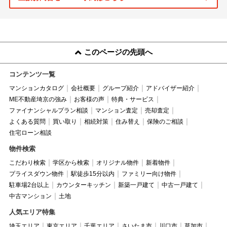
このページの先頭へ
コンテンツ一覧
マンションカタログ
会社概要
グループ紹介
アドバイザー紹介
ME不動産埼京の強み
お客様の声
特典・サービス
ファイナンシャルプラン相談
マンション査定
売却査定
よくある質問
買い取り
相続対策
住み替え
保険のご相談
住宅ローン相談
物件検索
こだわり検索
学区から検索
オリジナル物件
新着物件
プライスダウン物件
駅徒歩15分以内
ファミリー向け物件
駐車場2台以上
カウンターキッチン
新築一戸建て
中古一戸建て
中古マンション
土地
人気エリア特集
埼玉エリア
東京エリア
千葉エリア
さいたま市
川口市
草加市