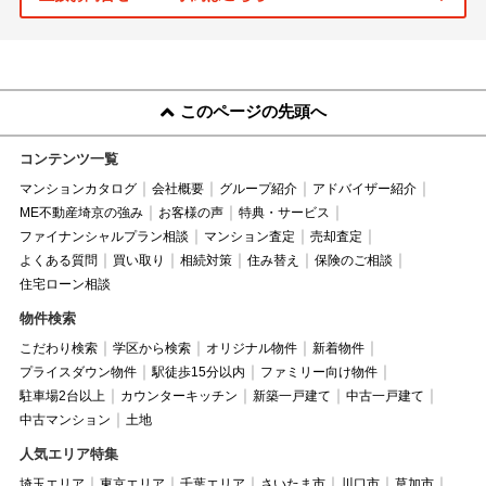
このページの先頭へ
コンテンツ一覧
マンションカタログ
会社概要
グループ紹介
アドバイザー紹介
ME不動産埼京の強み
お客様の声
特典・サービス
ファイナンシャルプラン相談
マンション査定
売却査定
よくある質問
買い取り
相続対策
住み替え
保険のご相談
住宅ローン相談
物件検索
こだわり検索
学区から検索
オリジナル物件
新着物件
プライスダウン物件
駅徒歩15分以内
ファミリー向け物件
駐車場2台以上
カウンターキッチン
新築一戸建て
中古一戸建て
中古マンション
土地
人気エリア特集
埼玉エリア
東京エリア
千葉エリア
さいたま市
川口市
草加市