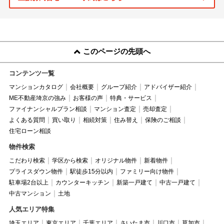
このページの先頭へ
コンテンツ一覧
マンションカタログ
会社概要
グループ紹介
アドバイザー紹介
ME不動産埼京の強み
お客様の声
特典・サービス
ファイナンシャルプラン相談
マンション査定
売却査定
よくある質問
買い取り
相続対策
住み替え
保険のご相談
住宅ローン相談
物件検索
こだわり検索
学区から検索
オリジナル物件
新着物件
プライスダウン物件
駅徒歩15分以内
ファミリー向け物件
駐車場2台以上
カウンターキッチン
新築一戸建て
中古一戸建て
中古マンション
土地
人気エリア特集
埼玉エリア
東京エリア
千葉エリア
さいたま市
川口市
草加市