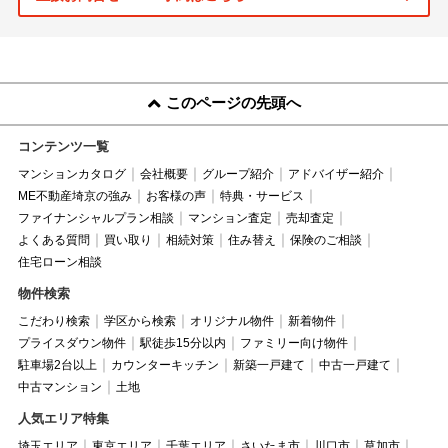
このページの先頭へ
コンテンツ一覧
マンションカタログ
会社概要
グループ紹介
アドバイザー紹介
ME不動産埼京の強み
お客様の声
特典・サービス
ファイナンシャルプラン相談
マンション査定
売却査定
よくある質問
買い取り
相続対策
住み替え
保険のご相談
住宅ローン相談
物件検索
こだわり検索
学区から検索
オリジナル物件
新着物件
プライスダウン物件
駅徒歩15分以内
ファミリー向け物件
駐車場2台以上
カウンターキッチン
新築一戸建て
中古一戸建て
中古マンション
土地
人気エリア特集
埼玉エリア
東京エリア
千葉エリア
さいたま市
川口市
草加市