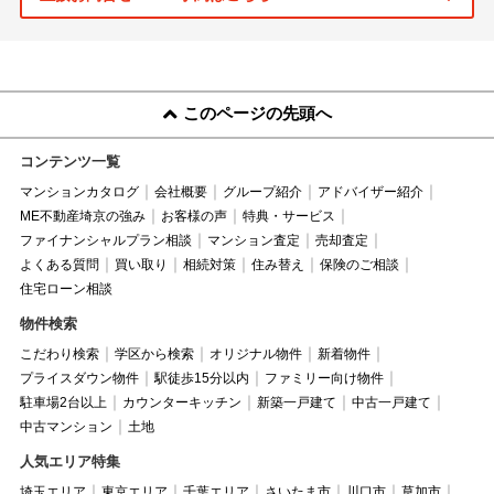
このページの先頭へ
コンテンツ一覧
マンションカタログ
会社概要
グループ紹介
アドバイザー紹介
ME不動産埼京の強み
お客様の声
特典・サービス
ファイナンシャルプラン相談
マンション査定
売却査定
よくある質問
買い取り
相続対策
住み替え
保険のご相談
住宅ローン相談
物件検索
こだわり検索
学区から検索
オリジナル物件
新着物件
プライスダウン物件
駅徒歩15分以内
ファミリー向け物件
駐車場2台以上
カウンターキッチン
新築一戸建て
中古一戸建て
中古マンション
土地
人気エリア特集
埼玉エリア
東京エリア
千葉エリア
さいたま市
川口市
草加市