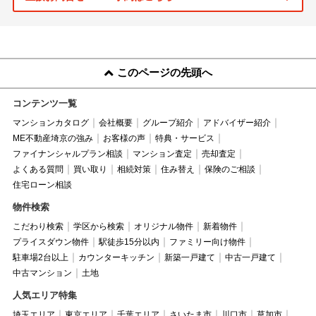
このページの先頭へ
コンテンツ一覧
マンションカタログ
会社概要
グループ紹介
アドバイザー紹介
ME不動産埼京の強み
お客様の声
特典・サービス
ファイナンシャルプラン相談
マンション査定
売却査定
よくある質問
買い取り
相続対策
住み替え
保険のご相談
住宅ローン相談
物件検索
こだわり検索
学区から検索
オリジナル物件
新着物件
プライスダウン物件
駅徒歩15分以内
ファミリー向け物件
駐車場2台以上
カウンターキッチン
新築一戸建て
中古一戸建て
中古マンション
土地
人気エリア特集
埼玉エリア
東京エリア
千葉エリア
さいたま市
川口市
草加市