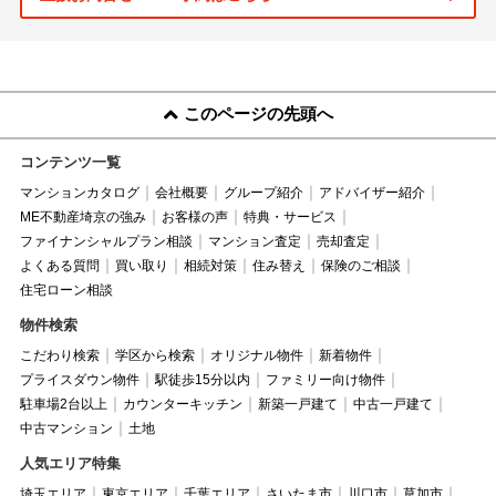
このページの先頭へ
コンテンツ一覧
マンションカタログ
会社概要
グループ紹介
アドバイザー紹介
ME不動産埼京の強み
お客様の声
特典・サービス
ファイナンシャルプラン相談
マンション査定
売却査定
よくある質問
買い取り
相続対策
住み替え
保険のご相談
住宅ローン相談
物件検索
こだわり検索
学区から検索
オリジナル物件
新着物件
プライスダウン物件
駅徒歩15分以内
ファミリー向け物件
駐車場2台以上
カウンターキッチン
新築一戸建て
中古一戸建て
中古マンション
土地
人気エリア特集
埼玉エリア
東京エリア
千葉エリア
さいたま市
川口市
草加市