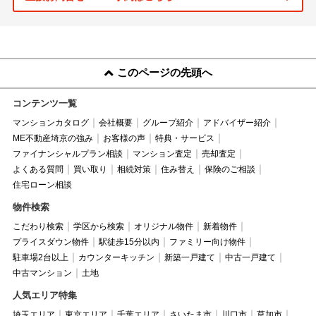
このページの先頭へ
コンテンツ一覧
マンションカタログ
会社概要
グループ紹介
アドバイザー紹介
ME不動産埼京の強み
お客様の声
特典・サービス
ファイナンシャルプラン相談
マンション査定
売却査定
よくある質問
買い取り
相続対策
住み替え
保険のご相談
住宅ローン相談
物件検索
こだわり検索
学区から検索
オリジナル物件
新着物件
プライスダウン物件
駅徒歩15分以内
ファミリー向け物件
駐車場2台以上
カウンターキッチン
新築一戸建て
中古一戸建て
中古マンション
土地
人気エリア特集
埼玉エリア
東京エリア
千葉エリア
さいたま市
川口市
草加市