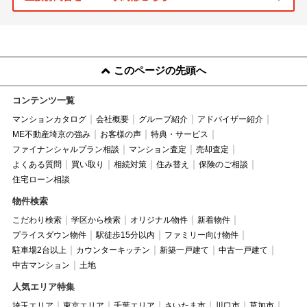
このページの先頭へ
コンテンツ一覧
マンションカタログ
会社概要
グループ紹介
アドバイザー紹介
ME不動産埼京の強み
お客様の声
特典・サービス
ファイナンシャルプラン相談
マンション査定
売却査定
よくある質問
買い取り
相続対策
住み替え
保険のご相談
住宅ローン相談
物件検索
こだわり検索
学区から検索
オリジナル物件
新着物件
プライスダウン物件
駅徒歩15分以内
ファミリー向け物件
駐車場2台以上
カウンターキッチン
新築一戸建て
中古一戸建て
中古マンション
土地
人気エリア特集
埼玉エリア
東京エリア
千葉エリア
さいたま市
川口市
草加市