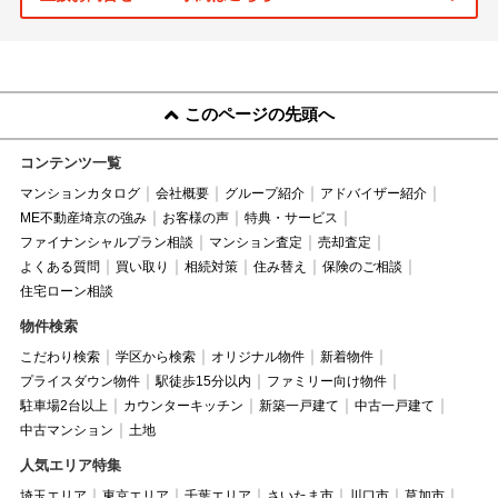
このページの先頭へ
コンテンツ一覧
マンションカタログ
会社概要
グループ紹介
アドバイザー紹介
ME不動産埼京の強み
お客様の声
特典・サービス
ファイナンシャルプラン相談
マンション査定
売却査定
よくある質問
買い取り
相続対策
住み替え
保険のご相談
住宅ローン相談
物件検索
こだわり検索
学区から検索
オリジナル物件
新着物件
プライスダウン物件
駅徒歩15分以内
ファミリー向け物件
駐車場2台以上
カウンターキッチン
新築一戸建て
中古一戸建て
中古マンション
土地
人気エリア特集
埼玉エリア
東京エリア
千葉エリア
さいたま市
川口市
草加市