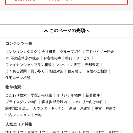
このページの先頭へ
コンテンツ一覧
マンションカタログ
会社概要
グループ紹介
アドバイザー紹介
ME不動産埼京の強み
お客様の声
特典・サービス
ファイナンシャルプラン相談
マンション査定
売却査定
よくある質問
買い取り
相続対策
住み替え
保険のご相談
住宅ローン相談
物件検索
こだわり検索
学区から検索
オリジナル物件
新着物件
プライスダウン物件
駅徒歩15分以内
ファミリー向け物件
駐車場2台以上
カウンターキッチン
新築一戸建て
中古一戸建て
中古マンション
土地
人気エリア特集
埼玉エリア
東京エリア
千葉エリア
さいたま市
川口市
草加市