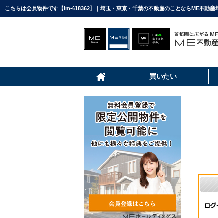
こちらは会員物件です【im-618362】｜埼玉・東京・千葉の不動産のことならME不動産
買いたい