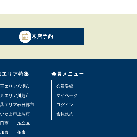
来店予約
気エリア特集
会員メニュー
玉エリア
八潮市
会員登録
京エリア
川越市
マイページ
葉エリア
春日部市
ログイン
いたま市
上尾市
会員規約
口市
足立区
加市
柏市