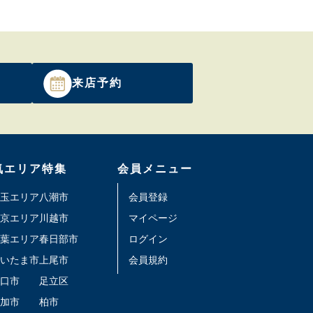
来店予約
気エリア特集
会員メニュー
玉エリア
八潮市
会員登録
京エリア
川越市
マイページ
葉エリア
春日部市
ログイン
いたま市
上尾市
会員規約
口市
足立区
加市
柏市