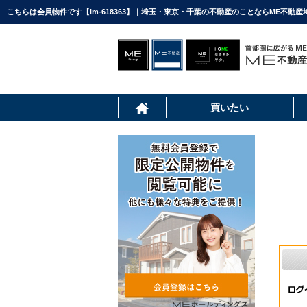
こちらは会員物件です【im-618363】｜埼玉・東京・千葉の不動産のことならME不動産
買いたい