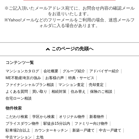
※ご記入頂いたメールアドレス宛てに、お問合せ内容の確認メール
をお送りいたします。
※Yahoo!メールなどのフリーメールをご利用の場合、迷惑メールフ
ォルダに入る場合があります。
このページの先頭へ
コンテンツ一覧
マンションカタログ
会社概要
グループ紹介
アドバイザー紹介
ME不動産埼京の強み
お客様の声
特典・サービス
ファイナンシャルプラン相談
マンション査定
売却査定
よくある質問
買い取り
相続対策
住み替え
保険のご相談
住宅ローン相談
物件検索
こだわり検索
学区から検索
オリジナル物件
新着物件
プライスダウン物件
駅徒歩15分以内
ファミリー向け物件
駐車場2台以上
カウンターキッチン
新築一戸建て
中古一戸建て
中古マンション
土地