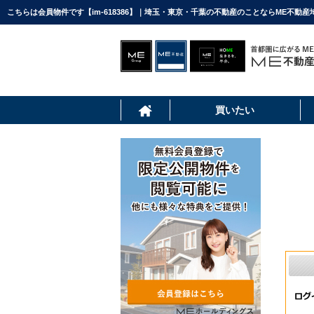
こちらは会員物件です【im-618386】｜埼玉・東京・千葉の不動産のことならME不動産
買いたい