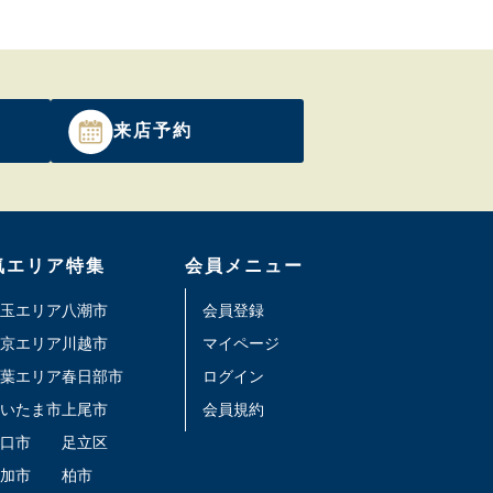
来店予約
気エリア特集
会員メニュー
玉エリア
八潮市
会員登録
京エリア
川越市
マイページ
葉エリア
春日部市
ログイン
いたま市
上尾市
会員規約
口市
足立区
加市
柏市