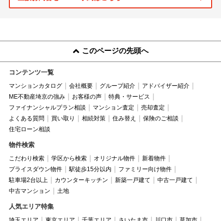
このページの先頭へ
コンテンツ一覧
マンションカタログ
会社概要
グループ紹介
アドバイザー紹介
ME不動産埼京の強み
お客様の声
特典・サービス
ファイナンシャルプラン相談
マンション査定
売却査定
よくある質問
買い取り
相続対策
住み替え
保険のご相談
住宅ローン相談
物件検索
こだわり検索
学区から検索
オリジナル物件
新着物件
プライスダウン物件
駅徒歩15分以内
ファミリー向け物件
駐車場2台以上
カウンターキッチン
新築一戸建て
中古一戸建て
中古マンション
土地
人気エリア特集
埼玉エリア
東京エリア
千葉エリア
さいたま市
川口市
草加市