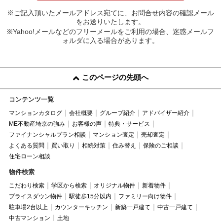
※ご記入頂いたメールアドレス宛てに、お問合せ内容の確認メール
をお送りいたします。
※Yahoo!メールなどのフリーメールをご利用の場合、迷惑メールフ
ォルダに入る場合があります。
このページの先頭へ
コンテンツ一覧
マンションカタログ
会社概要
グループ紹介
アドバイザー紹介
ME不動産埼京の強み
お客様の声
特典・サービス
ファイナンシャルプラン相談
マンション査定
売却査定
よくある質問
買い取り
相続対策
住み替え
保険のご相談
住宅ローン相談
物件検索
こだわり検索
学区から検索
オリジナル物件
新着物件
プライスダウン物件
駅徒歩15分以内
ファミリー向け物件
駐車場2台以上
カウンターキッチン
新築一戸建て
中古一戸建て
中古マンション
土地