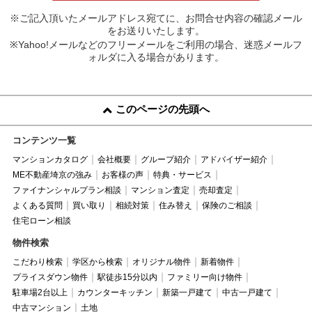
※ご記入頂いたメールアドレス宛てに、お問合せ内容の確認メール
をお送りいたします。
※Yahoo!メールなどのフリーメールをご利用の場合、迷惑メールフ
ォルダに入る場合があります。
このページの先頭へ
コンテンツ一覧
マンションカタログ
会社概要
グループ紹介
アドバイザー紹介
ME不動産埼京の強み
お客様の声
特典・サービス
ファイナンシャルプラン相談
マンション査定
売却査定
よくある質問
買い取り
相続対策
住み替え
保険のご相談
住宅ローン相談
物件検索
こだわり検索
学区から検索
オリジナル物件
新着物件
プライスダウン物件
駅徒歩15分以内
ファミリー向け物件
駐車場2台以上
カウンターキッチン
新築一戸建て
中古一戸建て
中古マンション
土地