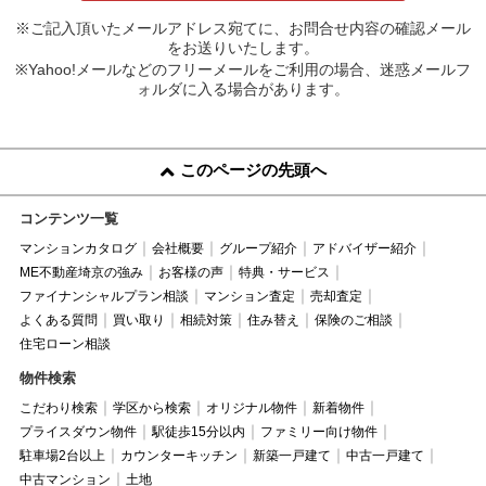
※ご記入頂いたメールアドレス宛てに、お問合せ内容の確認メール
をお送りいたします。
※Yahoo!メールなどのフリーメールをご利用の場合、迷惑メールフ
ォルダに入る場合があります。
このページの先頭へ
コンテンツ一覧
マンションカタログ
会社概要
グループ紹介
アドバイザー紹介
ME不動産埼京の強み
お客様の声
特典・サービス
ファイナンシャルプラン相談
マンション査定
売却査定
よくある質問
買い取り
相続対策
住み替え
保険のご相談
住宅ローン相談
物件検索
こだわり検索
学区から検索
オリジナル物件
新着物件
プライスダウン物件
駅徒歩15分以内
ファミリー向け物件
駐車場2台以上
カウンターキッチン
新築一戸建て
中古一戸建て
中古マンション
土地