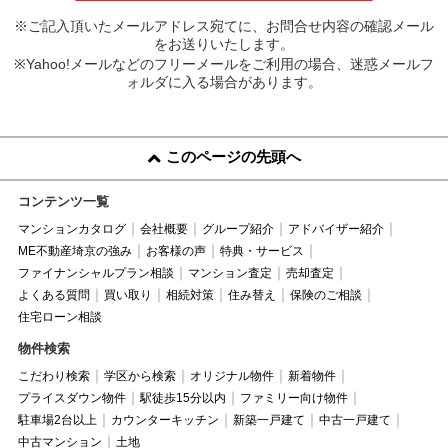
※ご記入頂いたメールアドレス宛てに、お問合せ内容の確認メール
をお送りいたします。
※Yahoo!メールなどのフリーメールをご利用の場合、迷惑メールフ
ォルダに入る場合があります。
このページの先頭へ
コンテンツ一覧
マンションカタログ
会社概要
グループ紹介
アドバイザー紹介
ME不動産埼京の強み
お客様の声
特典・サービス
ファイナンシャルプラン相談
マンション査定
売却査定
よくある質問
買い取り
相続対策
住み替え
保険のご相談
住宅ローン相談
物件検索
こだわり検索
学区から検索
オリジナル物件
新着物件
プライスダウン物件
駅徒歩15分以内
ファミリー向け物件
駐車場2台以上
カウンターキッチン
新築一戸建て
中古一戸建て
中古マンション
土地