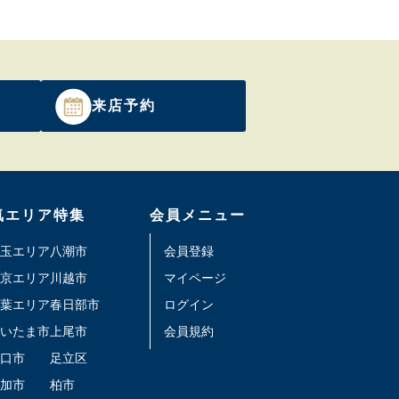
来店予約
気エリア特集
会員メニュー
玉エリア
八潮市
会員登録
京エリア
川越市
マイページ
葉エリア
春日部市
ログイン
いたま市
上尾市
会員規約
口市
足立区
加市
柏市