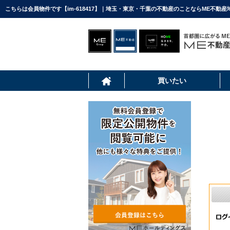
こちらは会員物件です【im-618417】｜埼玉・東京・千葉の不動産のことならME不動産
買いたい