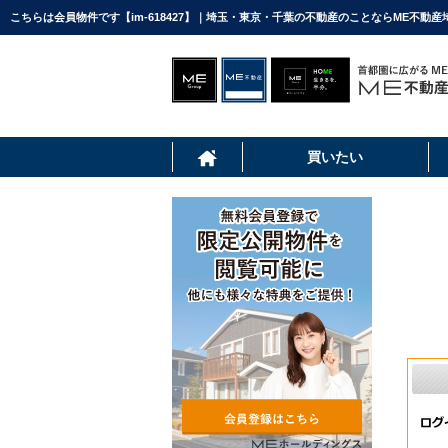
こちらは会員物件です【im-618427】｜埼玉・東京・千葉の不動産のことならME不動産
買いたい