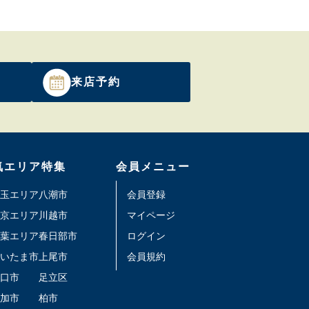
来店予約
気エリア特集
会員メニュー
玉エリア
八潮市
会員登録
京エリア
川越市
マイページ
葉エリア
春日部市
ログイン
いたま市
上尾市
会員規約
口市
足立区
加市
柏市