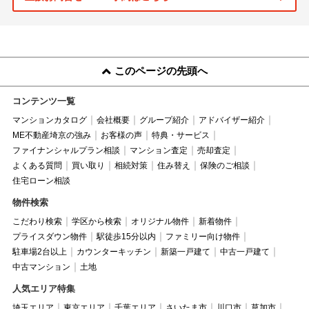
このページの先頭へ
コンテンツ一覧
マンションカタログ
会社概要
グループ紹介
アドバイザー紹介
ME不動産埼京の強み
お客様の声
特典・サービス
ファイナンシャルプラン相談
マンション査定
売却査定
よくある質問
買い取り
相続対策
住み替え
保険のご相談
住宅ローン相談
物件検索
こだわり検索
学区から検索
オリジナル物件
新着物件
プライスダウン物件
駅徒歩15分以内
ファミリー向け物件
駐車場2台以上
カウンターキッチン
新築一戸建て
中古一戸建て
中古マンション
土地
人気エリア特集
埼玉エリア
東京エリア
千葉エリア
さいたま市
川口市
草加市