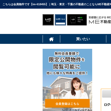
こちらは会員物件です【im-618455】｜埼玉・東京・千葉の不動産のことならME不動産
買いたい