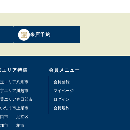
来店予約
気エリア特集
会員メニュー
玉エリア
八潮市
会員登録
京エリア
川越市
マイページ
葉エリア
春日部市
ログイン
いたま市
上尾市
会員規約
口市
足立区
加市
柏市