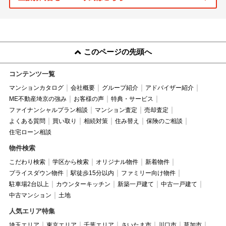
このページの先頭へ
コンテンツ一覧
マンションカタログ
会社概要
グループ紹介
アドバイザー紹介
ME不動産埼京の強み
お客様の声
特典・サービス
ファイナンシャルプラン相談
マンション査定
売却査定
よくある質問
買い取り
相続対策
住み替え
保険のご相談
住宅ローン相談
物件検索
こだわり検索
学区から検索
オリジナル物件
新着物件
プライスダウン物件
駅徒歩15分以内
ファミリー向け物件
駐車場2台以上
カウンターキッチン
新築一戸建て
中古一戸建て
中古マンション
土地
人気エリア特集
埼玉エリア
東京エリア
千葉エリア
さいたま市
川口市
草加市