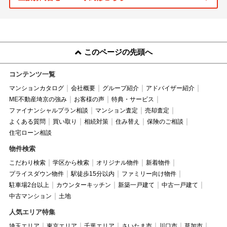
このページの先頭へ
コンテンツ一覧
マンションカタログ
会社概要
グループ紹介
アドバイザー紹介
ME不動産埼京の強み
お客様の声
特典・サービス
ファイナンシャルプラン相談
マンション査定
売却査定
よくある質問
買い取り
相続対策
住み替え
保険のご相談
住宅ローン相談
物件検索
こだわり検索
学区から検索
オリジナル物件
新着物件
プライスダウン物件
駅徒歩15分以内
ファミリー向け物件
駐車場2台以上
カウンターキッチン
新築一戸建て
中古一戸建て
中古マンション
土地
人気エリア特集
埼玉エリア
東京エリア
千葉エリア
さいたま市
川口市
草加市