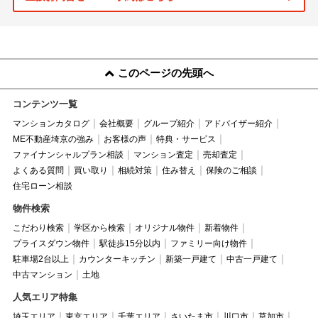
このページの先頭へ
コンテンツ一覧
マンションカタログ
会社概要
グループ紹介
アドバイザー紹介
ME不動産埼京の強み
お客様の声
特典・サービス
ファイナンシャルプラン相談
マンション査定
売却査定
よくある質問
買い取り
相続対策
住み替え
保険のご相談
住宅ローン相談
物件検索
こだわり検索
学区から検索
オリジナル物件
新着物件
プライスダウン物件
駅徒歩15分以内
ファミリー向け物件
駐車場2台以上
カウンターキッチン
新築一戸建て
中古一戸建て
中古マンション
土地
人気エリア特集
埼玉エリア
東京エリア
千葉エリア
さいたま市
川口市
草加市