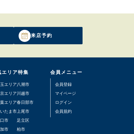
来店予約
気エリア特集
会員メニュー
玉エリア
八潮市
会員登録
京エリア
川越市
マイページ
葉エリア
春日部市
ログイン
いたま市
上尾市
会員規約
口市
足立区
加市
柏市