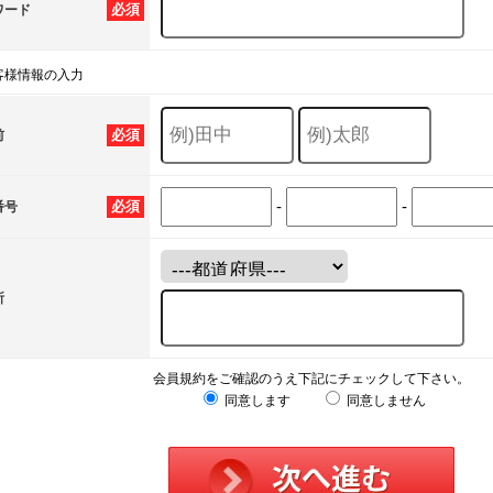
必須
ワード
客様情報の入力
必須
前
-
-
必須
番号
所
会員規約をご確認のうえ下記にチェックして下さい。
同意します
同意しません