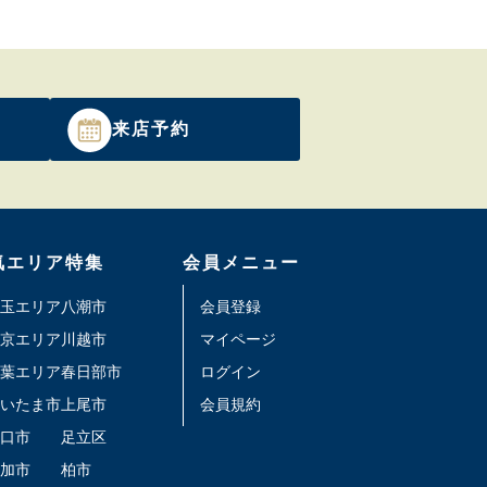
来店予約
気エリア特集
会員メニュー
玉エリア
八潮市
会員登録
京エリア
川越市
マイページ
葉エリア
春日部市
ログイン
いたま市
上尾市
会員規約
口市
足立区
加市
柏市