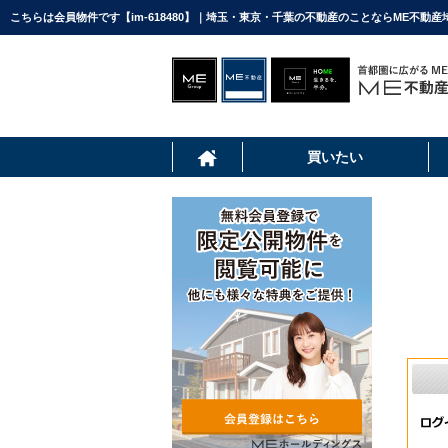
こちらは会員物件です【im-618480】｜埼玉・東京・千葉の不動産のことならME不動産
買いたい