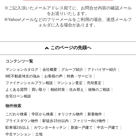
※ご記入頂いたメールアドレス宛てに、お問合せ内容の確認メール
をお送りいたします。
※Yahoo!メールなどのフリーメールをご利用の場合、迷惑メールフ
ォルダに入る場合があります。
このページの先頭へ
コンテンツ一覧
マンションカタログ
会社概要
グループ紹介
アドバイザー紹介
ME不動産埼京の強み
お客様の声
特典・サービス
ファイナンシャルプラン相談
マンション査定
売却査定
よくある質問
買い取り
相続対策
住み替え
保険のご相談
住宅ローン相談
物件検索
こだわり検索
学区から検索
オリジナル物件
新着物件
プライスダウン物件
駅徒歩15分以内
ファミリー向け物件
駐車場2台以上
カウンターキッチン
新築一戸建て
中古一戸建て
中古マンション
土地