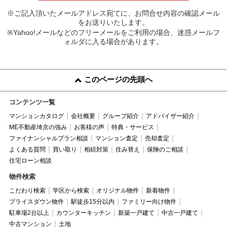
※ご記入頂いたメールアドレス宛てに、お問合せ内容の確認メール
をお送りいたします。
※Yahoo!メールなどのフリーメールをご利用の場合、迷惑メールフ
ォルダに入る場合があります。
このページの先頭へ
コンテンツ一覧
マンションカタログ
会社概要
グループ紹介
アドバイザー紹介
ME不動産埼京の強み
お客様の声
特典・サービス
ファイナンシャルプラン相談
マンション査定
売却査定
よくある質問
買い取り
相続対策
住み替え
保険のご相談
住宅ローン相談
物件検索
こだわり検索
学区から検索
オリジナル物件
新着物件
プライスダウン物件
駅徒歩15分以内
ファミリー向け物件
駐車場2台以上
カウンターキッチン
新築一戸建て
中古一戸建て
中古マンション
土地