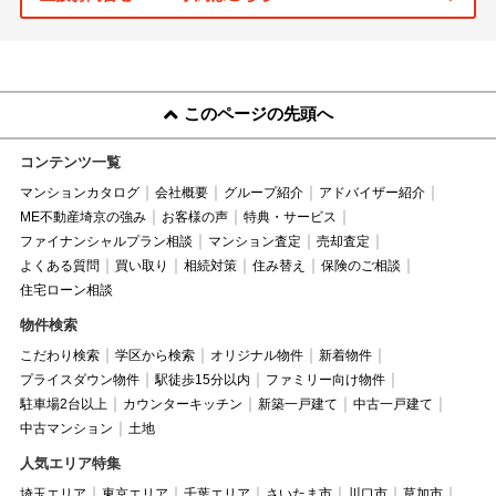
このページの先頭へ
コンテンツ一覧
マンションカタログ
会社概要
グループ紹介
アドバイザー紹介
ME不動産埼京の強み
お客様の声
特典・サービス
ファイナンシャルプラン相談
マンション査定
売却査定
よくある質問
買い取り
相続対策
住み替え
保険のご相談
住宅ローン相談
物件検索
こだわり検索
学区から検索
オリジナル物件
新着物件
プライスダウン物件
駅徒歩15分以内
ファミリー向け物件
駐車場2台以上
カウンターキッチン
新築一戸建て
中古一戸建て
中古マンション
土地
人気エリア特集
埼玉エリア
東京エリア
千葉エリア
さいたま市
川口市
草加市