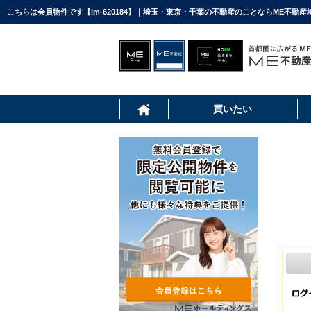
こちらは会員物件です【im-620184】｜埼玉・東京・千葉の不動産のことならME不動産
買いたい