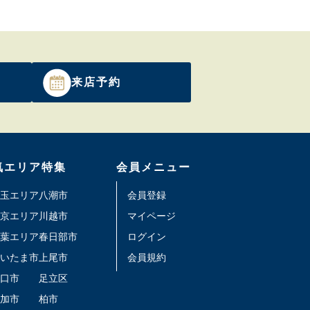
来店予約
気エリア特集
会員メニュー
玉エリア
八潮市
会員登録
京エリア
川越市
マイページ
葉エリア
春日部市
ログイン
いたま市
上尾市
会員規約
口市
足立区
加市
柏市