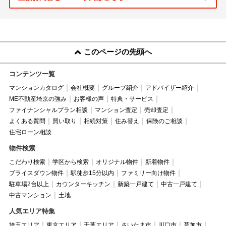
このページの先頭へ
コンテンツ一覧
マンションカタログ
会社概要
グループ紹介
アドバイザー紹介
ME不動産埼京の強み
お客様の声
特典・サービス
ファイナンシャルプラン相談
マンション査定
売却査定
よくある質問
買い取り
相続対策
住み替え
保険のご相談
住宅ローン相談
物件検索
こだわり検索
学区から検索
オリジナル物件
新着物件
プライスダウン物件
駅徒歩15分以内
ファミリー向け物件
駐車場2台以上
カウンターキッチン
新築一戸建て
中古一戸建て
中古マンション
土地
人気エリア特集
埼玉エリア
東京エリア
千葉エリア
さいたま市
川口市
草加市