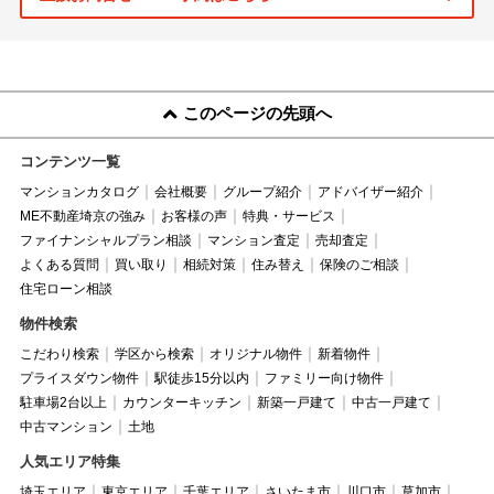
このページの先頭へ
コンテンツ一覧
マンションカタログ
会社概要
グループ紹介
アドバイザー紹介
ME不動産埼京の強み
お客様の声
特典・サービス
ファイナンシャルプラン相談
マンション査定
売却査定
よくある質問
買い取り
相続対策
住み替え
保険のご相談
住宅ローン相談
物件検索
こだわり検索
学区から検索
オリジナル物件
新着物件
プライスダウン物件
駅徒歩15分以内
ファミリー向け物件
駐車場2台以上
カウンターキッチン
新築一戸建て
中古一戸建て
中古マンション
土地
人気エリア特集
埼玉エリア
東京エリア
千葉エリア
さいたま市
川口市
草加市