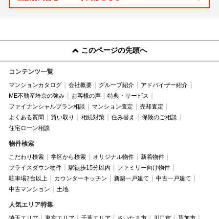
このページの先頭へ
コンテンツ一覧
マンションカタログ
会社概要
グループ紹介
アドバイザー紹介
ME不動産埼京の強み
お客様の声
特典・サービス
ファイナンシャルプラン相談
マンション査定
売却査定
よくある質問
買い取り
相続対策
住み替え
保険のご相談
住宅ローン相談
物件検索
こだわり検索
学区から検索
オリジナル物件
新着物件
プライスダウン物件
駅徒歩15分以内
ファミリー向け物件
駐車場2台以上
カウンターキッチン
新築一戸建て
中古一戸建て
中古マンション
土地
人気エリア特集
埼玉エリア
東京エリア
千葉エリア
さいたま市
川口市
草加市