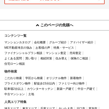
このページの先頭へ
コンテンツ一覧
マンションカタログ
会社概要
グループ紹介
アドバイザー紹介
ME不動産埼京の強み
お客様の声
特典・サービス
ファイナンシャルプラン相談
マンション査定
売却査定
よくある質問
買い取り
相続対策
住み替え
保険のご相談
住宅ローン相談
物件検索
こだわり検索
学区から検索
オリジナル物件
新着物件
プライスダウン物件
駅徒歩15分以内
ファミリー向け物件
駐車場2台以上
カウンターキッチン
新築一戸建て
中古一戸建て
中古マンション
土地
人気エリア特集
埼玉エリア
東京エリア
千葉エリア
さいたま市
川口市
草加市