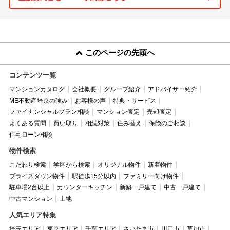
このページの先頭へ
コンテンツ一覧
マンションカタログ
会社概要
グループ紹介
アドバイザー紹介
ME不動産埼京の強み
お客様の声
特典・サービス
ファイナンシャルプラン相談
マンション査定
売却査定
よくある質問
買い取り
相続対策
住み替え
保険のご相談
住宅ローン相談
物件検索
こだわり検索
学区から検索
オリジナル物件
新着物件
プライスダウン物件
駅徒歩15分以内
ファミリー向け物件
駐車場2台以上
カウンターキッチン
新築一戸建て
中古一戸建て
中古マンション
土地
人気エリア特集
埼玉エリア
東京エリア
千葉エリア
さいたま市
川口市
草加市