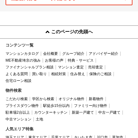
このページの先頭へ
コンテンツ一覧
マンションカタログ
会社概要
グループ紹介
アドバイザー紹介
ME不動産埼京の強み
お客様の声
特典・サービス
ファイナンシャルプラン相談
マンション査定
売却査定
よくある質問
買い取り
相続対策
住み替え
保険のご相談
住宅ローン相談
物件検索
こだわり検索
学区から検索
オリジナル物件
新着物件
プライスダウン物件
駅徒歩15分以内
ファミリー向け物件
駐車場2台以上
カウンターキッチン
新築一戸建て
中古一戸建て
中古マンション
土地
人気エリア特集
埼玉エリア
東京エリア
千葉エリア
さいたま市
川口市
草加市