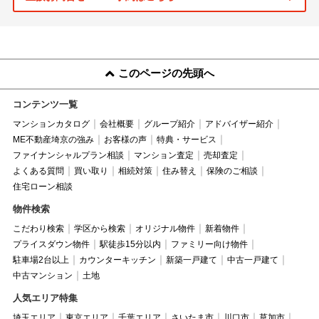
このページの先頭へ
コンテンツ一覧
マンションカタログ
会社概要
グループ紹介
アドバイザー紹介
ME不動産埼京の強み
お客様の声
特典・サービス
ファイナンシャルプラン相談
マンション査定
売却査定
よくある質問
買い取り
相続対策
住み替え
保険のご相談
住宅ローン相談
物件検索
こだわり検索
学区から検索
オリジナル物件
新着物件
プライスダウン物件
駅徒歩15分以内
ファミリー向け物件
駐車場2台以上
カウンターキッチン
新築一戸建て
中古一戸建て
中古マンション
土地
人気エリア特集
埼玉エリア
東京エリア
千葉エリア
さいたま市
川口市
草加市