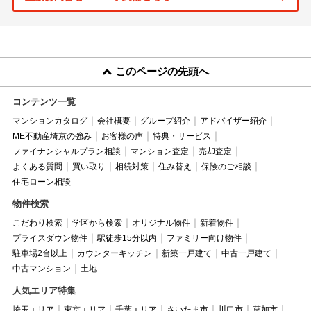
このページの先頭へ
コンテンツ一覧
マンションカタログ
会社概要
グループ紹介
アドバイザー紹介
ME不動産埼京の強み
お客様の声
特典・サービス
ファイナンシャルプラン相談
マンション査定
売却査定
よくある質問
買い取り
相続対策
住み替え
保険のご相談
住宅ローン相談
物件検索
こだわり検索
学区から検索
オリジナル物件
新着物件
プライスダウン物件
駅徒歩15分以内
ファミリー向け物件
駐車場2台以上
カウンターキッチン
新築一戸建て
中古一戸建て
中古マンション
土地
人気エリア特集
埼玉エリア
東京エリア
千葉エリア
さいたま市
川口市
草加市