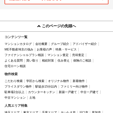
このページの先頭へ
コンテンツ一覧
マンションカタログ
会社概要
グループ紹介
アドバイザー紹介
ME不動産埼京の強み
お客様の声
特典・サービス
ファイナンシャルプラン相談
マンション査定
売却査定
よくある質問
買い取り
相続対策
住み替え
保険のご相談
住宅ローン相談
物件検索
こだわり検索
学区から検索
オリジナル物件
新着物件
プライスダウン物件
駅徒歩15分以内
ファミリー向け物件
駐車場2台以上
カウンターキッチン
新築一戸建て
中古一戸建て
中古マンション
土地
人気エリア特集
埼玉エリア
東京エリア
千葉エリア
さいたま市
川口市
草加市