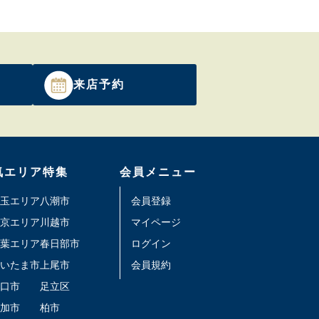
来店予約
気エリア特集
会員メニュー
玉エリア
八潮市
会員登録
京エリア
川越市
マイページ
葉エリア
春日部市
ログイン
いたま市
上尾市
会員規約
口市
足立区
加市
柏市