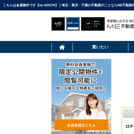
こちらは会員物件です【im-620276】｜埼玉・東京・千葉の不動産のことならME不動産
買いたい