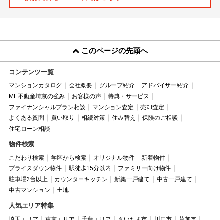
このページの先頭へ
コンテンツ一覧
マンションカタログ
会社概要
グループ紹介
アドバイザー紹介
ME不動産埼京の強み
お客様の声
特典・サービス
ファイナンシャルプラン相談
マンション査定
売却査定
よくある質問
買い取り
相続対策
住み替え
保険のご相談
住宅ローン相談
物件検索
こだわり検索
学区から検索
オリジナル物件
新着物件
プライスダウン物件
駅徒歩15分以内
ファミリー向け物件
駐車場2台以上
カウンターキッチン
新築一戸建て
中古一戸建て
中古マンション
土地
人気エリア特集
埼玉エリア
東京エリア
千葉エリア
さいたま市
川口市
草加市