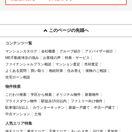
このページの先頭へ
コンテンツ一覧
マンションカタログ
会社概要
グループ紹介
アドバイザー紹介
ME不動産埼京の強み
お客様の声
特典・サービス
ファイナンシャルプラン相談
マンション査定
売却査定
よくある質問
買い取り
相続対策
住み替え
保険のご相談
住宅ローン相談
物件検索
こだわり検索
学区から検索
オリジナル物件
新着物件
プライスダウン物件
駅徒歩15分以内
ファミリー向け物件
駐車場2台以上
カウンターキッチン
新築一戸建て
中古一戸建て
中古マンション
土地
人気エリア特集
埼玉エリア
東京エリア
千葉エリア
さいたま市
川口市
草加市